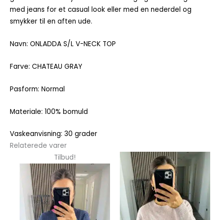
med jeans for et casual look eller med en nederdel og
smykker til en aften ude.
Navn: ONLADDA S/L V-NECK TOP
Farve: CHATEAU GRAY
Pasform: Normal
Materiale: 100% bomuld
Vaskeanvisning: 30 grader
Relaterede varer
Dette
Dette
Tilbud!
vare
vare
har
har
flere
flere
varianter.
varianter.
Mulighederne
Mulighedern