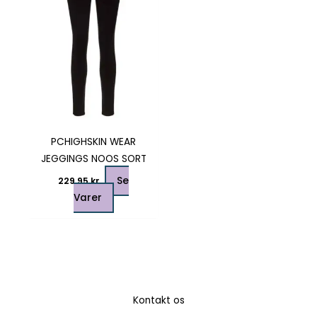
varianter.
Mulighederne
kan
vælges
på
varesiden
PCHIGHSKIN WEAR
JEGGINGS NOOS SORT
Se
229,95
kr.
Varer
Kontakt os