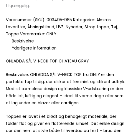
tilgængelig.
Varenummer (SKU):
003495-985
Kategorier:
Almiras
favoritter
,
Åbningstilbud
,
LIVE
,
Nyheder
,
Strop toppe
,
Tøj
,
Toppe
Varemærke:
ONLY
Beskrivelse
Yderligere information
ONLADDA S/L V-NECK TOP CHATEAU GRAY
Beskrivelse: ONLADDA S/L V-NECK TOP fra ONLY er den
perfekte top til dig, der elsker et feminint og stilrent udtryk.
Med sit ærmeløse design og klassiske V-udskæring er den
både let, luftig og elegant – ideel til varme dage eller som
et lag under en blazer eller cardigan.
Toppen er lavet i et blødt og behageligt materiale, der
falder flot og giver en flatterende silhuet. Det enkle design
gør den nem at style både til hverdag og fest – brug den