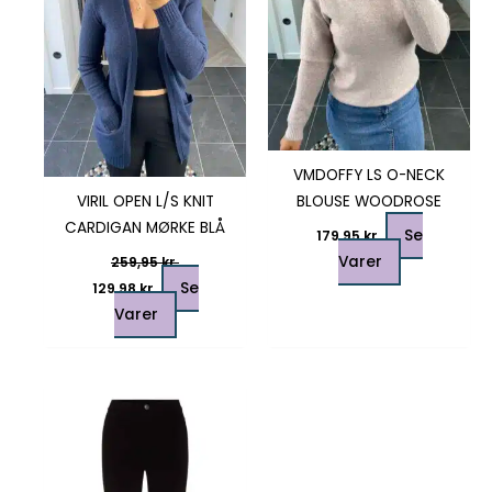
kan
kan
vælges
vælges
på
på
varesiden
varesiden
VMDOFFY LS O-NECK
VIRIL OPEN L/S KNIT
BLOUSE WOODROSE
CARDIGAN MØRKE BLÅ
Se
179,95
kr.
Varer
259,95
kr.
Se
129,98
kr.
Varer
Dette
vare
har
flere