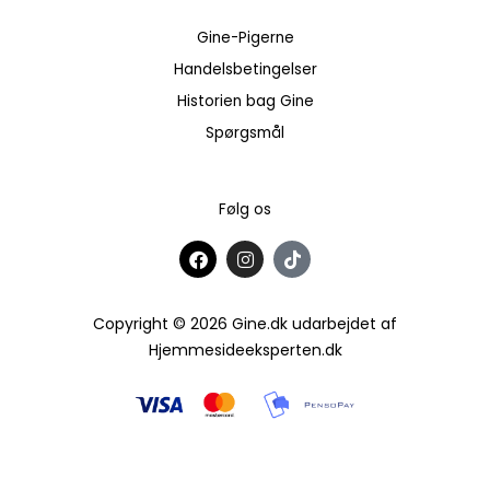
Gine-Pigerne
Handelsbetingelser
Historien bag Gine
Spørgsmål
Følg os
F
I
T
a
n
i
c
s
k
e
t
t
b
a
o
Copyright © 2026 Gine.dk udarbejdet af
o
g
k
Hjemmesideeksperten.dk
o
r
k
a
m