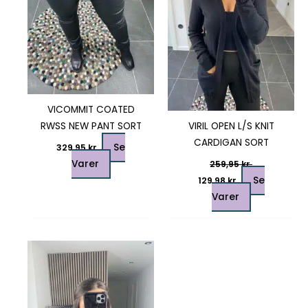
kan
kan
vælges
vælges
på
på
varesiden
varesiden
VICOMMIT COATED
RWSS NEW PANT SORT
VIRIL OPEN L/S KNIT
CARDIGAN SORT
Se
329,95
kr.
Varer
259,95
kr.
Se
129,98
kr.
Varer
Dette
vare
har
flere