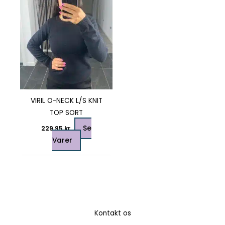
varianter.
Mulighederne
kan
vælges
på
varesiden
VIRIL O-NECK L/S KNIT
TOP SORT
Se
229,95
kr.
Varer
Kontakt os