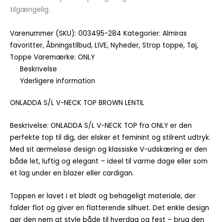
tilgængelig.
Varenummer (SKU):
003495-284
Kategorier:
Almiras
favoritter
,
Åbningstilbud
,
LIVE
,
Nyheder
,
Strop toppe
,
Tøj
,
Toppe
Varemærke:
ONLY
Beskrivelse
Yderligere information
ONLADDA S/L V-NECK TOP BROWN LENTIL
Beskrivelse: ONLADDA S/L V-NECK TOP fra ONLY er den
perfekte top til dig, der elsker et feminint og stilrent udtryk.
Med sit ærmeløse design og klassiske V-udskæring er den
både let, luftig og elegant – ideel til varme dage eller som
et lag under en blazer eller cardigan.
Toppen er lavet i et blødt og behageligt materiale, der
falder flot og giver en flatterende silhuet. Det enkle design
gør den nem at style både til hverdag og fest – brug den