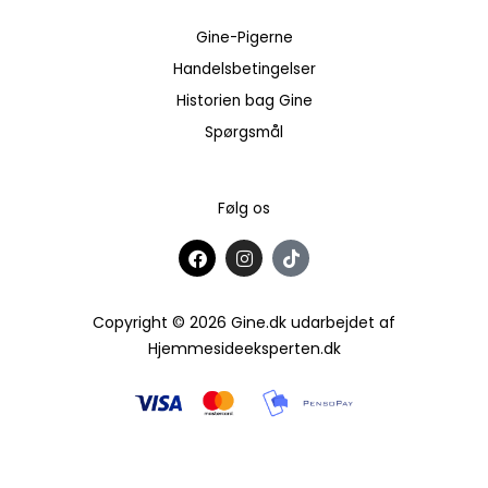
Gine-Pigerne
Handelsbetingelser
Historien bag Gine
Spørgsmål
Følg os
F
I
T
a
n
i
c
s
k
e
t
t
b
a
o
Copyright © 2026 Gine.dk udarbejdet af
o
g
k
Hjemmesideeksperten.dk
o
r
k
a
m