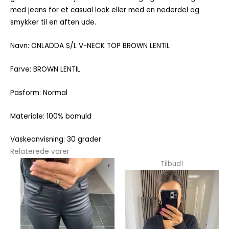
med jeans for et casual look eller med en nederdel og
smykker til en aften ude.
Navn: ONLADDA S/L V-NECK TOP BROWN LENTIL
Farve: BROWN LENTIL
Pasform: Normal
Materiale: 100% bomuld
Vaskeanvisning: 30 grader
Relaterede varer
Dette
Dette
Tilbud!
vare
vare
har
har
flere
flere
varianter.
varianter.
Mulighederne
Mulighedern