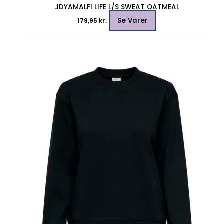
JDYAMALFI LIFE L/S SWEAT OATMEAL
Se Varer
179,95
kr.
Dette
vare
har
flere
varianter.
Mulighederne
kan
vælges
på
varesiden