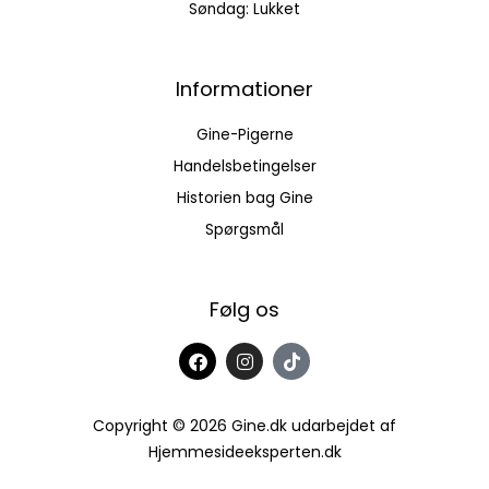
Søndag: Lukket
Informationer
Gine-Pigerne
Handelsbetingelser
Historien bag Gine
Spørgsmål
Følg os
F
I
T
a
n
i
c
s
k
e
t
t
b
a
o
Copyright © 2026 Gine.dk udarbejdet af
o
g
k
Hjemmesideeksperten.dk
o
r
k
a