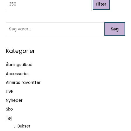
Filter
s
f
s
t
t
t
e
e
e
p
r
p
Søg
r
:
r
i
i
Kategorier
s
s
Åbningstilbud
Accessories
Almiras favoritter
LIVE
Nyheder
Sko
Tøj
Bukser