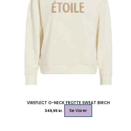
Mulighederne
kan
vælges
på
varesiden
VIREFLECT O-NECK FROTTE SWEAT BIRCH
Se Varer
349,95
kr.