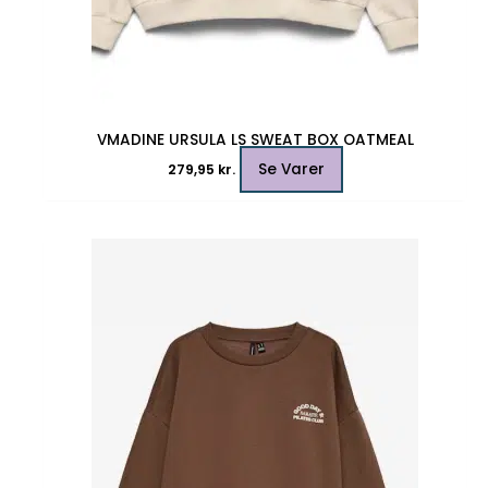
VMADINE URSULA LS SWEAT BOX OATMEAL
Se Varer
279,95
kr.
Dette
vare
har
flere
varianter.
Mulighederne
kan
vælges
på
varesiden