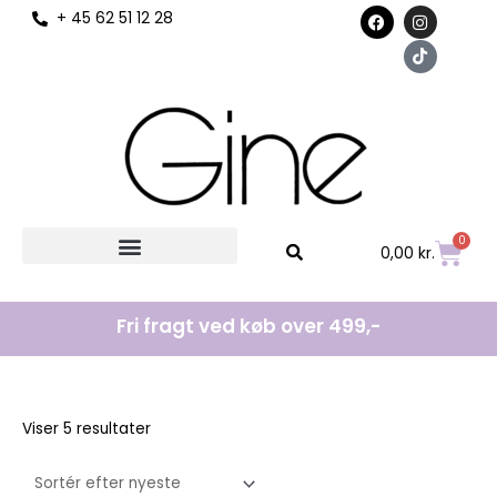
F
I
T
+ 45 62 51 12 28
til
a
n
i
c
s
k
indholdet
e
t
t
b
a
o
o
g
k
o
r
k
a
m
0
Kurv
0,00
kr.
Fri fragt ved køb over 499,-
Sorteret
Sorteret
Viser 5 resultater
efter
efter
seneste
seneste