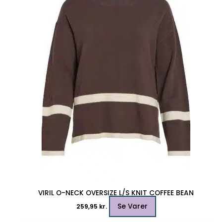
flere
varianter.
Mulighederne
kan
vælges
på
varesiden
VIRIL O-NECK OVERSIZE L/S KNIT COFFEE BEAN
Se Varer
259,95
kr.