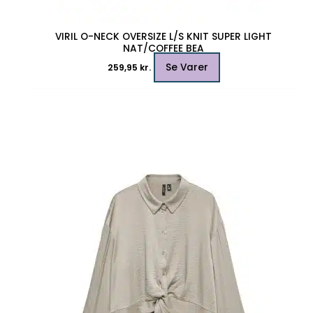
VIRIL O-NECK OVERSIZE L/S KNIT SUPER LIGHT
NAT/COFFEE BEA
Se Varer
259,95
kr.
Dette
vare
har
flere
varianter.
Mulighederne
kan
vælges
på
varesiden