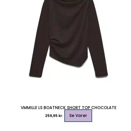
varianter.
Mulighederne
kan
vælges
på
varesiden
VMMILLE LS BOATNECK SHORT TOP CHOCOLATE
Se Varer
259,95
kr.