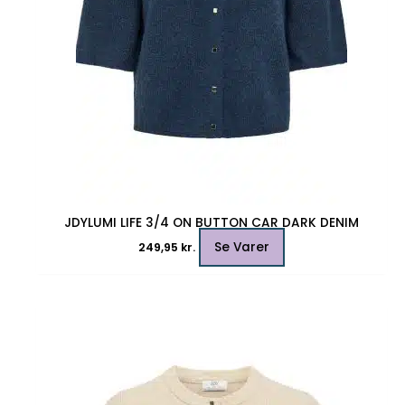
varesiden
JDYLUMI LIFE 3/4 ON BUTTON CAR DARK DENIM
Se Varer
249,95
kr.
Dette
vare
har
flere
varianter.