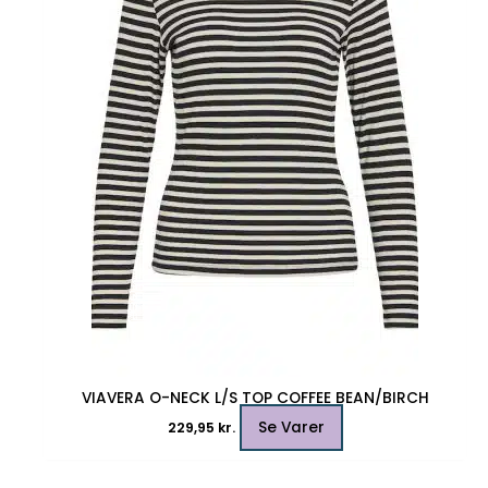
varianter.
Mulighederne
kan
vælges
på
varesiden
VIAVERA O-NECK L/S TOP COFFEE BEAN/BIRCH
Se Varer
229,95
kr.