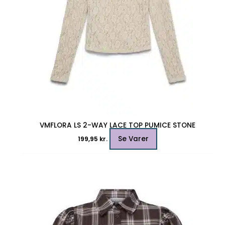
varesiden
VMFLORA LS 2-WAY LACE TOP PUMICE STONE
Se Varer
199,95
kr.
Dette
vare
har
flere
varianter.