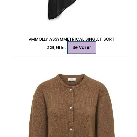
VMMOLLY ASSYMMETRICAL SINGLET SORT
Se Varer
229,95
kr.
Dette
vare
har
flere
varianter.
Mulighederne
kan
vælges
på
varesiden