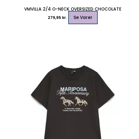
VMVILLA 2/4 O-NECK OVERSIZED CHOCOLATE
Se Varer
279,95
kr.
Dette
vare
har
flere
varianter.
Mulighederne
kan
vælges
på
varesiden