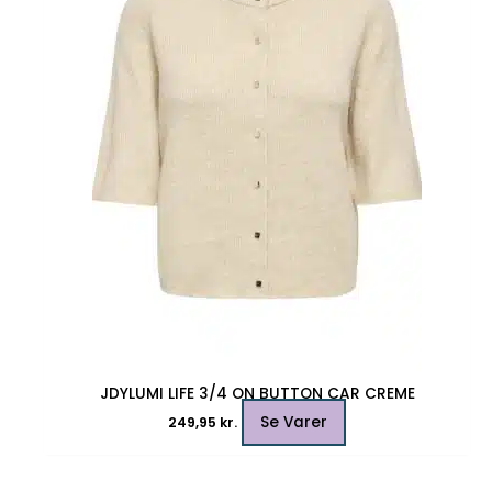
Mulighederne
kan
vælges
på
varesiden
JDYLUMI LIFE 3/4 ON BUTTON CAR CREME
Se Varer
249,95
kr.