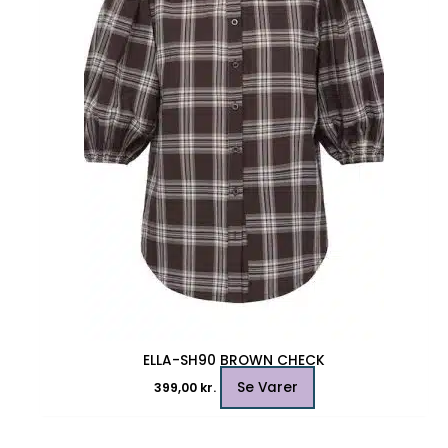
Mulighederne
kan
vælges
på
varesiden
ELLA-SH90 BROWN CHECK
Se Varer
399,00
kr.