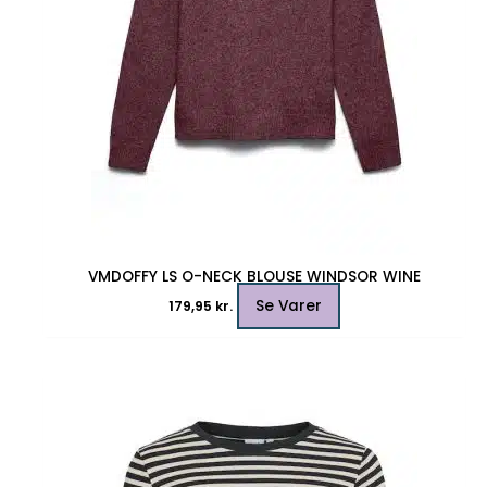
varesiden
VMDOFFY LS O-NECK BLOUSE WINDSOR WINE
Se Varer
179,95
kr.
Dette
vare
har
flere