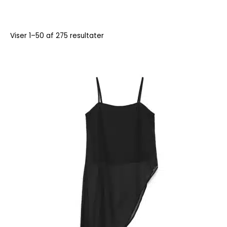
Viser 1–50 af 275 resultater
Dette
vare
har
flere
varianter.
Mulighederne
kan
vælges
på
varesiden