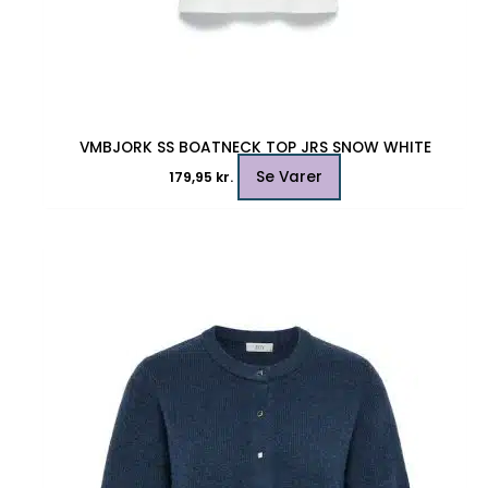
VMBJORK SS BOATNECK TOP JRS SNOW WHITE
Se Varer
179,95
kr.
Dette
vare
har
flere
varianter.
Mulighederne
kan
vælges
på