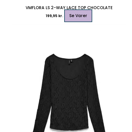
VMFLORA LS 2-WAY LACE TOP CHOCOLATE
Se Varer
199,95
kr.
Dette
vare
har
flere
varianter.
Mulighederne
kan
vælges
på
varesiden