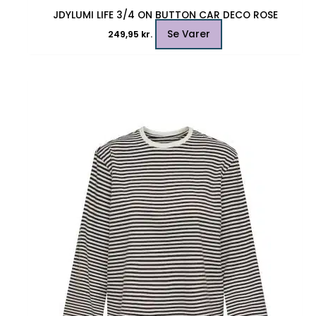
JDYLUMI LIFE 3/4 ON BUTTON CAR DECO ROSE
Se Varer
249,95
kr.
Dette
vare
har
flere
varianter.
Mulighederne
kan
vælges
på
varesiden