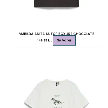
VMBILDA ANITA SS TOP BOX JRS CHOCOLATE
Se Varer
149,95
kr.
Dette
vare
har
flere
varianter.
Mulighederne
kan
vælges
på