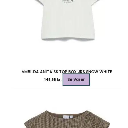
varesiden
VMBILDA ANITA SS TOP BOX JRS SNOW WHITE
Se Varer
149,95
kr.
Dette
vare
har
flere