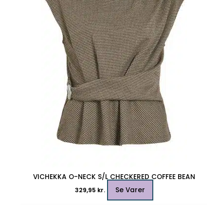
varianter.
Mulighederne
kan
vælges
på
varesiden
VICHEKKA O-NECK S/L CHECKERED COFFEE BEAN
Se Varer
329,95
kr.