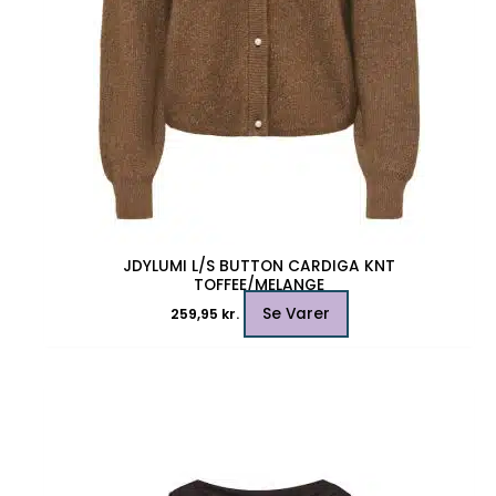
JDYLUMI L/S BUTTON CARDIGA KNT
TOFFEE/MELANGE
Se Varer
259,95
kr.
Dette
vare
har
flere