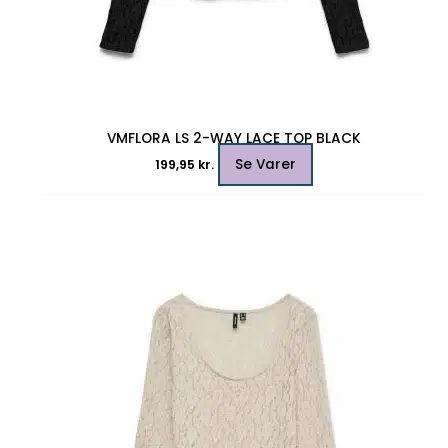
VMFLORA LS 2-WAY LACE TOP BLACK
Se Varer
199,95
kr.
Dette
vare
har
flere
varianter.
Mulighederne
kan
vælges
på