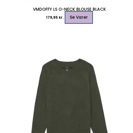
VMDOFFY LS O-NECK BLOUSE BLACK
Se Varer
179,95
kr.
Dette
vare
har
flere
varianter.
Mulighederne
kan
vælges
på
varesiden