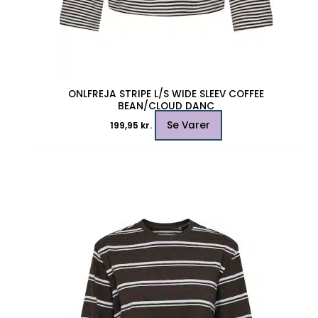
ONLFREJA STRIPE L/S WIDE SLEEV COFFEE
BEAN/CLOUD DANC
Se Varer
199,95
kr.
Dette
vare
har
flere
varianter.
Mulighederne
kan
vælges
på