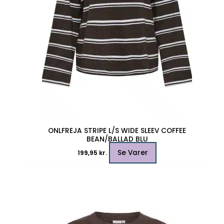
varesiden
ONLFREJA STRIPE L/S WIDE SLEEV COFFEE
BEAN/BALLAD BLU
Se Varer
199,95
kr.
Dette
vare
har