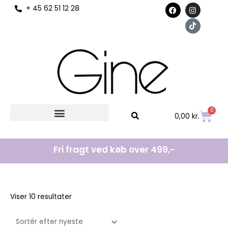
F
I
T
+ 45 62 51 12 28
til
a
n
i
c
s
k
indholdet
e
t
t
b
a
o
o
g
k
o
r
k
a
m
0
Kurv
0,00
kr.
Fri fragt ved køb over 499,-
Sorteret
Sorteret
Viser 10 resultater
efter
efter
seneste
seneste