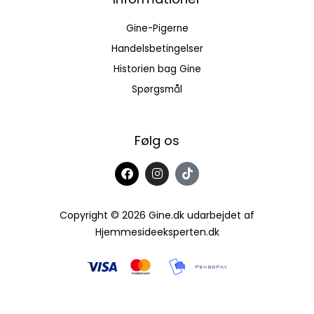
Gine-Pigerne
Handelsbetingelser
Historien bag Gine
Spørgsmål
Følg os
F
I
T
a
n
i
c
s
k
e
t
t
b
a
o
Copyright © 2026 Gine.dk udarbejdet af
o
g
k
Hjemmesideeksperten.dk
o
r
k
a
m