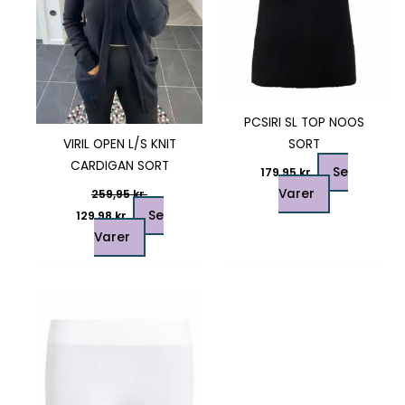
vælges
vælges
på
på
varesiden
varesiden
PCSIRI SL TOP NOOS
VIRIL OPEN L/S KNIT
SORT
CARDIGAN SORT
Se
179,95
kr.
Varer
259,95
kr.
Se
129,98
kr.
Varer
Prisinterval:
Dette
79,95 kr.
vare
til
89,95 kr.
har
flere
varianter.