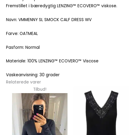
Fremstillet i bæredygtig LENZING™ ECOVERO™ viskose.
Navn: VMMENNY SL SMOCK CALF DRESS WV
Farve: OATMEAL
Pasform: Normal
Materiale: 100% LENZING™ ECOVERO™ Viscose
Vaskeanvisning: 30 grader
Relaterede varer
Dette
Dette
Tilbud!
vare
vare
har
har
flere
flere
varianter.
varianter.
Mulighederne
Mulighedern
kan
kan