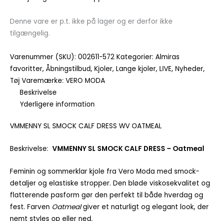
Denne vare er p.t. ikke på lager og er derfor ikke
tilgængelig.
Varenummer (SKU):
002611-572
Kategorier:
Almiras
favoritter
,
Åbningstilbud
,
Kjoler
,
Lange kjoler
,
LIVE
,
Nyheder
,
Tøj
Varemærke:
VERO MODA
Beskrivelse
Yderligere information
VMMENNY SL SMOCK CALF DRESS WV OATMEAL
Beskrivelse:
VMMENNY SL SMOCK CALF DRESS – Oatmeal
Feminin og sommerklar kjole fra Vero Moda med smock-
detaljer og elastiske stropper. Den bløde viskosekvalitet og
flatterende pasform gør den perfekt til både hverdag og
fest. Farven
Oatmeal
giver et naturligt og elegant look, der
nemt styles op eller ned.