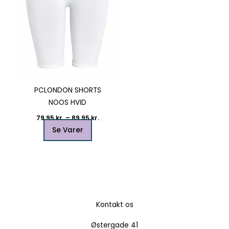
Mulighederne
kan
vælges
på
varesiden
PCLONDON SHORTS
NOOS HVID
79,95
kr.
–
89,95
kr.
Se Varer
Kontakt os
Østergade 41