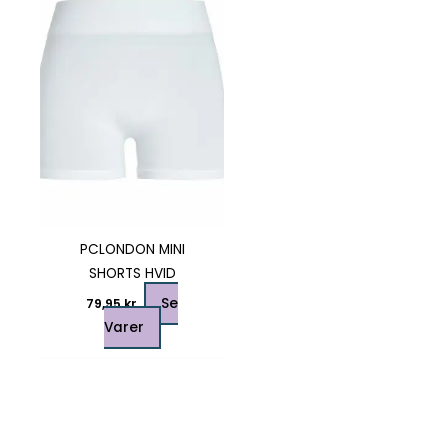
har
flere
varianter.
Mulighederne
kan
vælges
på
varesiden
PCLONDON MINI
SHORTS HVID
Se
79,95
kr.
Varer