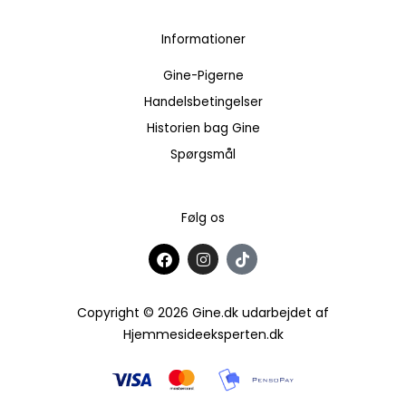
Informationer
Gine-Pigerne
Handelsbetingelser
Historien bag Gine
Spørgsmål
Følg os
F
I
T
a
n
i
c
s
k
e
t
t
b
a
o
Copyright © 2026 Gine.dk udarbejdet af
o
g
k
Hjemmesideeksperten.dk
o
r
k
a
m