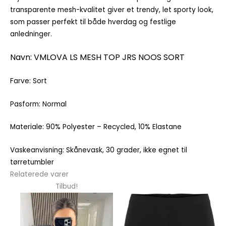
transparente mesh-kvalitet giver et trendy, let sporty look,
som passer perfekt til både hverdag og festlige
anledninger.
Navn: VMLOVA LS MESH TOP JRS NOOS SORT
Farve: Sort
Pasform: Normal
Materiale: 90% Polyester – Recycled, 10% Elastane
Vaskeanvisning: Skånevask, 30 grader, ikke egnet til
tørretumbler
Relaterede varer
Dette
Dette
Tilbud!
vare
vare
har
har
flere
flere