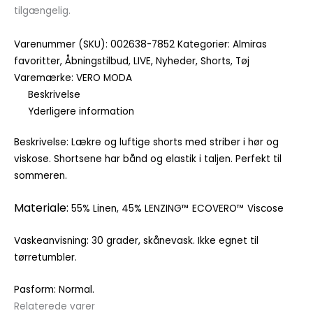
tilgængelig.
Varenummer (SKU):
002638-7852
Kategorier:
Almiras
favoritter
,
Åbningstilbud
,
LIVE
,
Nyheder
,
Shorts
,
Tøj
Varemærke:
VERO MODA
Beskrivelse
Yderligere information
Beskrivelse: Lækre og luftige shorts med striber i hør og
viskose. Shortsene har bånd og elastik i taljen. Perfekt til
sommeren.
Materiale:
55% Linen, 45% LENZING™ ECOVERO™ Viscose
Vaskeanvisning: 30 grader, skånevask. Ikke egnet til
tørretumbler.
Pasform: Normal.
Relaterede varer