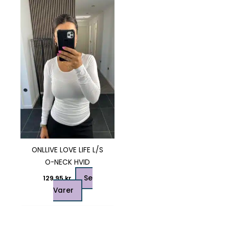
Dette
vare
har
flere
varianter.
Mulighederne
kan
vælges
på
varesiden
ONLLIVE LOVE LIFE L/S
O-NECK HVID
Se
129,95
kr.
Varer