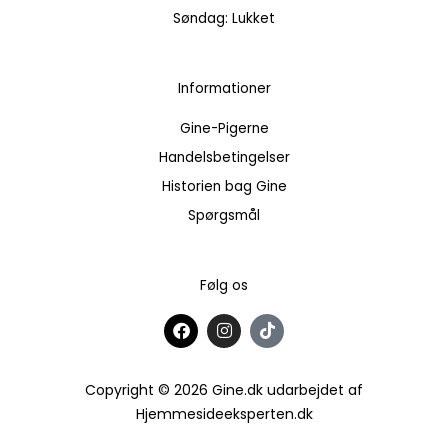
Søndag: Lukket
Informationer
Gine-Pigerne
Handelsbetingelser
Historien bag Gine
Spørgsmål
Følg os
F
I
T
a
n
i
c
s
k
e
t
t
b
a
o
Copyright © 2026 Gine.dk udarbejdet af
o
g
k
Hjemmesideeksperten.dk
o
r
k
a