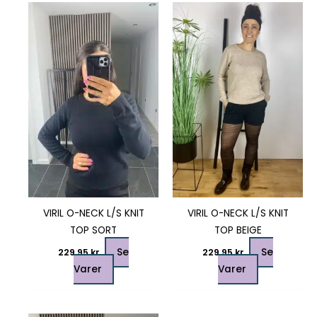
Dette
Dette
vare
vare
har
har
flere
flere
varianter.
varianter.
Mulighederne
Mulighedern
kan
kan
vælges
vælges
på
på
varesiden
varesiden
VIRIL O-NECK L/S KNIT
VIRIL O-NECK L/S KNIT
TOP SORT
TOP BEIGE
Se
Se
229,95
kr.
229,95
kr.
Varer
Varer