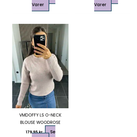
Varer
Varer
Dette
vare
har
flere
varianter.
Mulighederne
kan
vælges
på
varesiden
VMDOFFY LS O-NECK
BLOUSE WOODROSE
Se
179,95
kr.