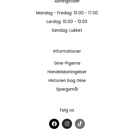
Åbningstider
Mandag - Fredag: 10.00 - 17.00
Lørdag: 10.00 - 13.00
Søndag: Lukket
Informationer
Gine-Pigerne
Handelsbetingelser
Historien bag Gine
Spørgsmål
Følg os
F
I
T
a
n
i
c
s
k