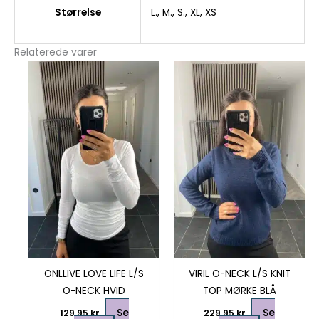
Størrelse
L., M., S., XL, XS
Relaterede varer
Dette
Dette
vare
vare
har
har
flere
flere
varianter.
varianter.
Mulighederne
Mulighedern
kan
kan
vælges
vælges
på
på
varesiden
varesiden
ONLLIVE LOVE LIFE L/S
VIRIL O-NECK L/S KNIT
O-NECK HVID
TOP MØRKE BLÅ
Se
Se
129,95
kr.
229,95
kr.