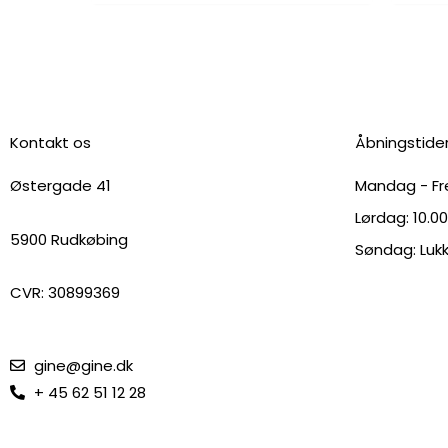
Kontakt os
Åbningstide
Østergade 41
Mandag - Fre
Lørdag: 10.00
5900 Rudkøbing
Søndag: Luk
CVR: 30899369
gine@gine.dk
+ 45 62 51 12 28