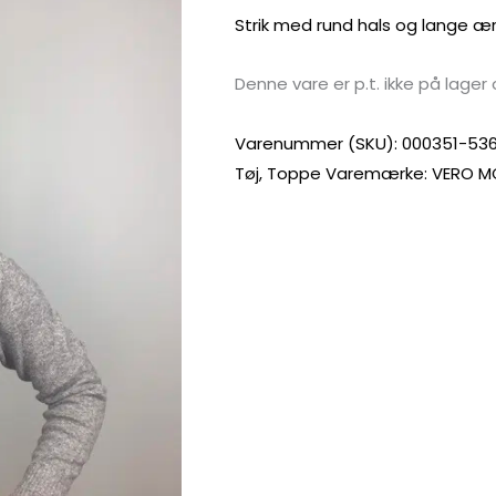
Strik med rund hals og lange æ
Denne vare er p.t. ikke på lager 
Varenummer (SKU):
000351-53
Tøj
,
Toppe
Varemærke:
VERO M