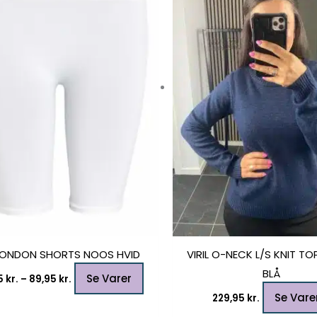
flere
varianter.
Mulighederne
kan
vælges
på
varesiden
ONDON SHORTS NOOS HVID
VIRIL O-NECK L/S KNIT T
BLÅ
Se Varer
5
kr.
–
89,95
kr.
Se Vare
229,95
kr.