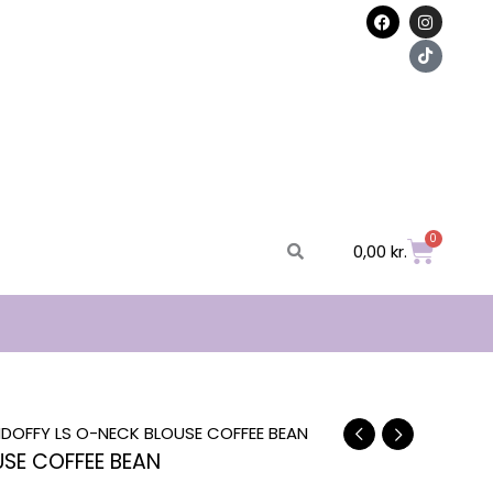
F
I
T
a
n
i
c
s
k
e
t
t
b
a
o
o
g
k
o
r
k
a
m
0
Kurv
0,00
kr.
DOFFY LS O-NECK BLOUSE COFFEE BEAN
SE COFFEE BEAN