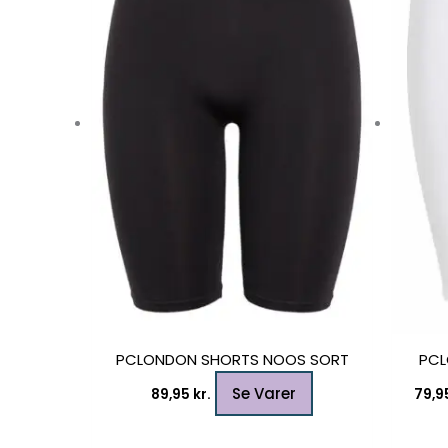
flere
varianter.
Mulighederne
kan
vælges
på
varesiden
PCLONDON SHORTS NOOS SORT
PCL
Se Varer
89,95
kr.
79,9