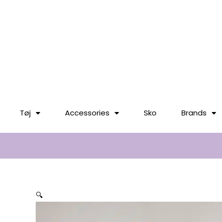
til
indholdet
Tøj
Accessories
Sko
Brands
🔍