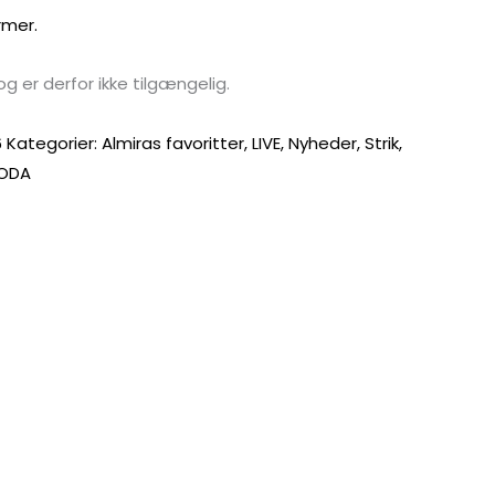
rmer.
og er derfor ikke tilgængelig.
6
Kategorier:
Almiras favoritter
,
LIVE
,
Nyheder
,
Strik
,
ODA