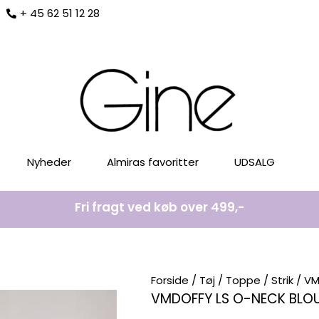
+ 45 62 51 12 28
Nyheder
Almiras favoritter
UDSALG
Fri fragt ved køb over 499,-
Forside
/
Tøj
/
Toppe
/
Strik
/ VM
VMDOFFY LS O-NECK BLOU