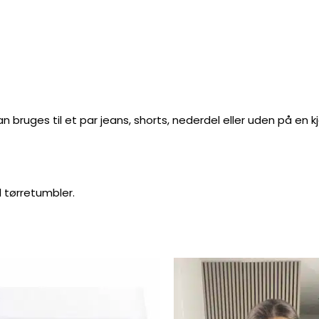
 bruges til et par jeans, shorts, nederdel eller uden på en kj
l tørretumbler.
Prisinterval:
Dette
79,95 kr.
vare
til
89,95 kr.
har