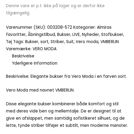
Denne vare er p.t. ikke på lager og er derfor ikke
tilgængelig.
Varenummer (SKU):
003208-572
Kategorier:
Almiras
favoritter
,
Åbningstilbud
,
Bukser
,
LIVE
,
Nyheder
,
Stofbukser
,
Tøj
Tags:
Bukser
,
sort
,
Striber
,
Suit
,
Vero moda
,
VMBERLIN
Varemærke:
VERO MODA
Beskrivelse
Yderligere information
Beskrivelse: Elegante bukser fra Vero Moda i en farven sort.
Vero Moda med navnet VMBERLIN.
Disse elegante bukser kombinerer både komfort og stil
med deres vide ben og mellemtalje. De er designet til at
give en afslappet, men samtidig sofistikeret silhuet, og de
lette, tynde striber tilføjer et subtilt, men moderne mønster.