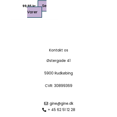
Se
99,95
kr.
Varer
Kontakt os
Østergade 41
5900 Rudkøbing
CVR: 30899369
gine@gine.dk
+ 45 62 51 12 28