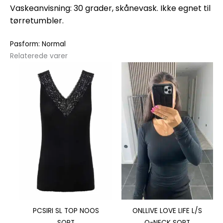
Vaskeanvisning: 30 grader, skånevask. Ikke egnet til
tørretumbler.
Pasform: Normal
Relaterede varer
Dette
Dette
vare
vare
har
har
flere
flere
varianter.
varianter.
Mulighederne
Mulighedern
kan
kan
vælges
vælges
på
på
varesiden
varesiden
PCSIRI SL TOP NOOS
ONLLIVE LOVE LIFE L/S
SORT
O-NECK SORT