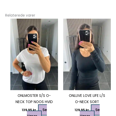
Relaterede varer
Dette
Dette
vare
vare
har
har
flere
flere
varianter.
varianter.
Mulighederne
Mulighedern
kan
kan
vælges
vælges
på
på
varesiden
varesiden
ONLMOSTER S/S O-
ONLLIVE LOVE LIFE L/S
NECK TOP NOOS HVID
O-NECK SORT
Se
Se
139,95
kr.
129,95
kr.