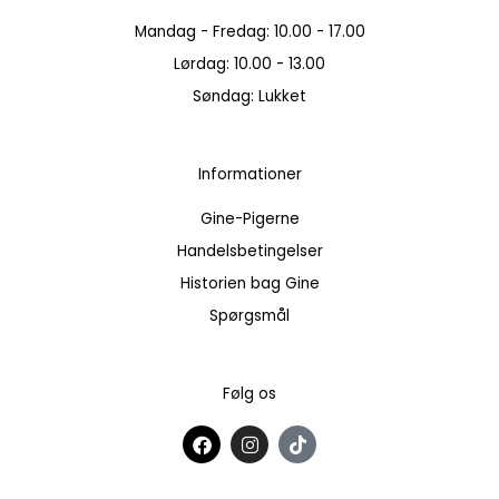
Mandag - Fredag: 10.00 - 17.00
Lørdag: 10.00 - 13.00
Søndag: Lukket
Informationer
Gine-Pigerne
Handelsbetingelser
Historien bag Gine
Spørgsmål
Følg os
F
I
T
a
n
i
c
s
k
e
t
t