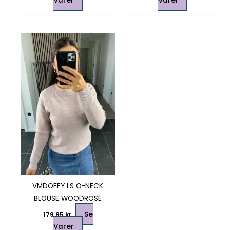
Varer
Varer
Dette
vare
har
flere
varianter.
Mulighederne
kan
vælges
på
varesiden
VMDOFFY LS O-NECK
BLOUSE WOODROSE
Se
179,95
kr.
Varer