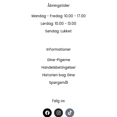
Åbningstider
Mandag - Fredag: 10.00 - 17.00
Lørdag: 10.00 - 13.00
Søndag: Lukket
Informationer
Gine-Pigerne
Handelsbetingelser
Historien bag Gine
Spørgsmål
Følg os
F
I
T
a
n
i