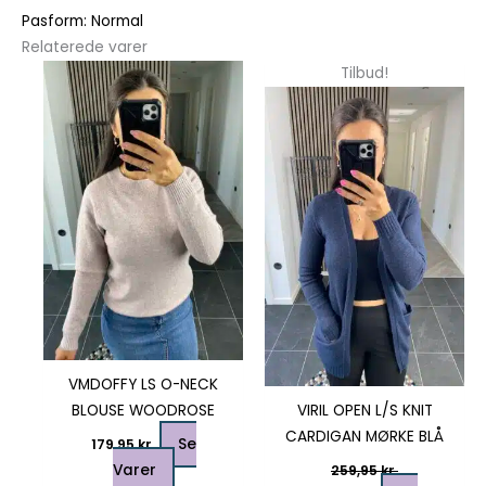
Pasform: Normal
Relaterede varer
Dette
Dette
Tilbud!
vare
vare
har
har
flere
flere
varianter.
varianter.
Mulighederne
Mulighedern
kan
kan
vælges
vælges
på
på
varesiden
varesiden
VMDOFFY LS O-NECK
BLOUSE WOODROSE
VIRIL OPEN L/S KNIT
CARDIGAN MØRKE BLÅ
Se
179,95
kr.
Varer
259,95
kr.