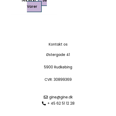
Se
149,95
kr.
Varer
Kontakt os
Østergade 41
5900 Rudkøbing
CVR: 30899369
gine@gine.dk
+ 45 62 51 12 28