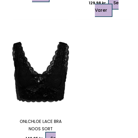
Se
129,98
kr.
Varer
Dette
vare
har
flere
varianter.
Mulighederne
kan
vælges
på
varesiden
ONLCHLOE LACE BRA
NOOS SORT