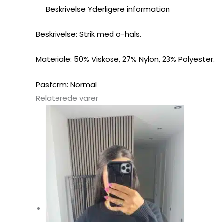
Beskrivelse
Yderligere information
Beskrivelse: Strik med o-hals.
Materiale: 50% Viskose, 27% Nylon, 23% Polyester.
Pasform: Normal
Relaterede varer
Dette
vare
har
flere
varianter.
Mulighederne
kan
vælges
på