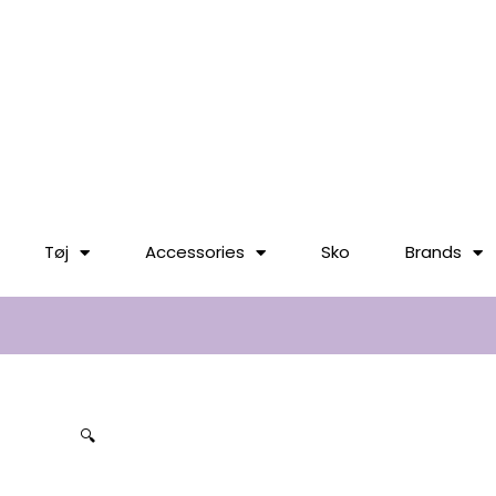
til
indholdet
Tøj
Accessories
Sko
Brands
🔍