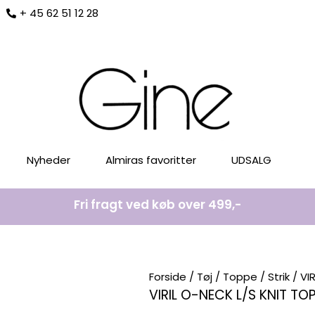
+ 45 62 51 12 28
Nyheder
Almiras favoritter
UDSALG
Fri fragt ved køb over 499,-
Forside
/
Tøj
/
Toppe
/
Strik
/ VI
VIRIL O-NECK L/S KNIT TO