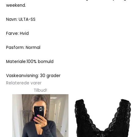
weekend.
Navn: ULTA-SS
Farve: Hvid
Pasform: Normal
Materiale:100% bomuld
Vaskeanvisning: 30 grader
Relaterede varer
Dette
Dette
Tilbud!
vare
vare
har
har
flere
flere
varianter.
varianter.
Mulighederne
Mulighedern
kan
kan