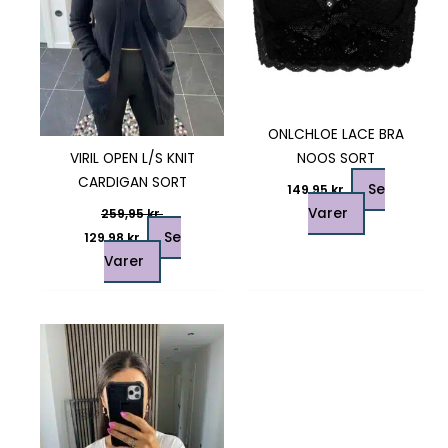
vælges
vælges
på
på
varesiden
varesiden
ONLCHLOE LACE BRA
VIRIL OPEN L/S KNIT
NOOS SORT
CARDIGAN SORT
Se
149,95
kr.
Varer
259,95
kr.
Se
129,98
kr.
Varer
Dette
vare
har
flere
varianter.