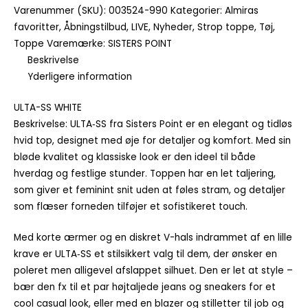
Varenummer (SKU):
003524-990
Kategorier:
Almiras
favoritter
,
Åbningstilbud
,
LIVE
,
Nyheder
,
Strop toppe
,
Tøj
,
Toppe
Varemærke:
SISTERS POINT
Beskrivelse
Yderligere information
ULTA-SS WHITE
Beskrivelse:
ULTA‑SS fra Sisters Point er en elegant og tidløs
hvid top, designet med øje for detaljer og komfort. Med sin
bløde kvalitet og klassiske look er den ideel til både
hverdag og festlige stunder.
Toppen har en let taljering,
som giver et feminint snit uden at føles stram, og detaljer
som flæser forneden tilføjer et sofistikeret touch.
Med korte ærmer og en diskret V-hals indrammet af en lille
krave er ULTA‑SS et stilsikkert valg til dem, der ønsker en
poleret men alligevel afslappet silhuet. Den er let at style –
bær den fx til et par højtaljede jeans og sneakers for et
cool casual look, eller med en blazer og stilletter til job og