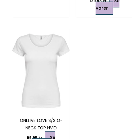
Se
129,98
kr.
Varer
Dette
vare
har
flere
varianter.
Mulighederne
kan
vælges
på
varesiden
ONLLIVE LOVE S/S O-
NECK TOP HVID
Se
99,95
kr.