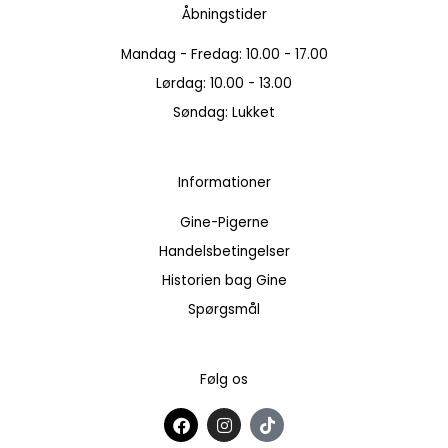
Åbningstider
Mandag - Fredag: 10.00 - 17.00
Lørdag: 10.00 - 13.00
Søndag: Lukket
Informationer
Gine-Pigerne
Handelsbetingelser
Historien bag Gine
Spørgsmål
Følg os
F
I
T
a
n
i