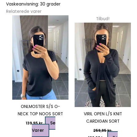
Vaskeanvisning: 30 grader
Relaterede varer
Dette
Dette
Tilbud!
vare
vare
har
har
flere
flere
varianter.
varianter.
Mulighederne
Mulighedern
kan
kan
vælges
vælges
på
på
varesiden
varesiden
ONLMOSTER S/S O-
NECK TOP NOOS SORT
VIRIL OPEN L/S KNIT
CARDIGAN SORT
Se
139,95
kr.
Varer
259,95
kr.