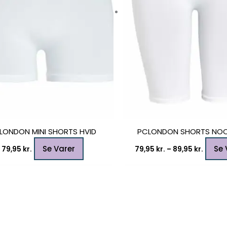
vælges
på
varesiden
LONDON MINI SHORTS HVID
PCLONDON SHORTS NOO
Se Varer
Se 
79,95
kr.
79,95
kr.
–
89,95
kr.