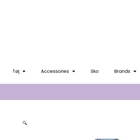
til
indholdet
Tøj
Accessories
Sko
Brands
🔍