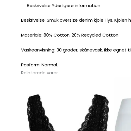
Beskrivelse
Yderligere information
Beskrivelse: Smuk oversize denim kjole i lys. Kjol
Materiale: 80% Cotton, 20% Recycled Cotton
Vaskeanvisning: 30 grader, skånevask. Ikke egnet ti
Pasform: Normal.
Relaterede varer
Dette
vare
har
flere
varianter.
Mulighederne
kan