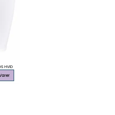
vælges
på
varesiden
S HVID
Varer