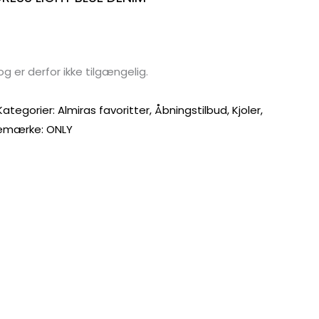
og er derfor ikke tilgængelig.
Kategorier:
Almiras favoritter
,
Åbningstilbud
,
Kjoler
,
emærke:
ONLY