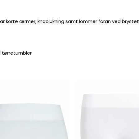
en har korte ærmer, knaplukning samt lommer foran ved brystet
l tørretumbler.
Prisint
Dette
79,95 k
vare
til
89,95 k
har
flere
varianter.
Mulighederne
kan