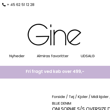
+ 45 62 51 12 28
Nyheder
Almiras favoritter
UDSALG
Fri fragt ved køb over 499,-
Forside
/
Tøj
/
Kjoler
/
Midi kjoler
BLUE DENIM
ONLSOPHIE S/S OVERSIZE D