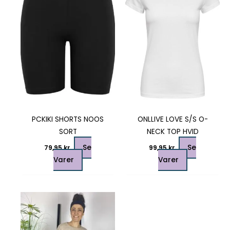
flere
flere
varianter.
varianter.
Mulighederne
Mulighedern
kan
kan
vælges
vælges
på
på
varesiden
varesiden
PCKIKI SHORTS NOOS
ONLLIVE LOVE S/S O-
SORT
NECK TOP HVID
Se
Se
79,95
kr.
99,95
kr.
Varer
Varer
Dette
vare
har