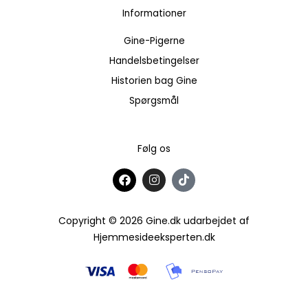
Informationer
Gine-Pigerne
Handelsbetingelser
Historien bag Gine
Spørgsmål
Følg os
F
I
T
a
n
i
c
s
k
e
t
t
b
a
o
Copyright © 2026 Gine.dk udarbejdet af
o
g
k
Hjemmesideeksperten.dk
o
r
k
a
m