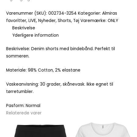
Varenummer (SKU):
002734-3254
Kategorier:
Almiras
favoritter
,
LIVE
,
Nyheder
,
Shorts
,
Tøj
Varemærke:
ONLY
Beskrivelse
Yderligere information
Beskrivelse: Denim shorts med bindebånd. Perfekt til
sommeren.
Materiale: 98% Cotton, 2% elastane
Vaskeanvisning: 30 grader, skånevask. Ikke egnet til
tørretumbler.
Pasform: Normal
Relaterede varer
Dette
Dette
vare
vare
har
har