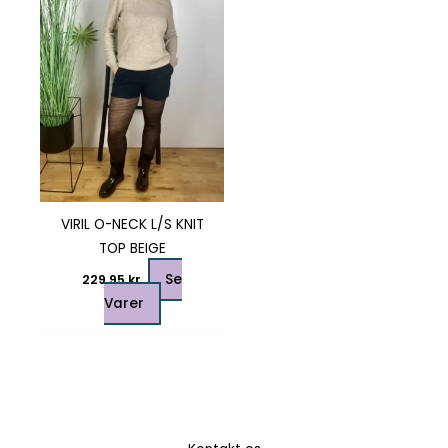
flere
varianter.
Mulighederne
kan
vælges
på
varesiden
VIRIL O-NECK L/S KNIT
TOP BEIGE
Se
229,95
kr.
Varer