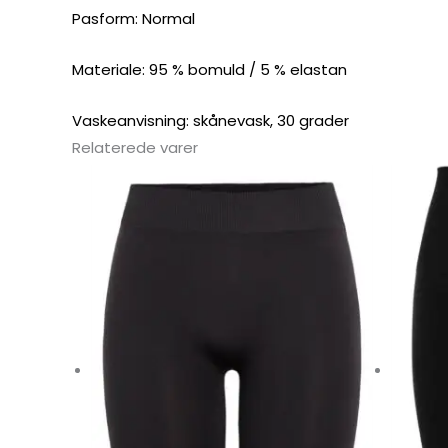
Pasform: Normal
Materiale: 95 % bomuld / 5 % elastan
Vaskeanvisning: skånevask, 30 grader
Relaterede varer
Dette
vare
har
flere
varianter.
Mulighederne
kan
vælges
på
varesiden