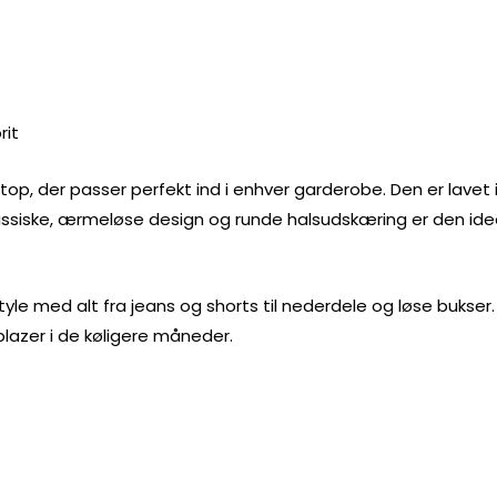
rit
g top, der passer perfekt ind i enhver garderobe. Den er lave
assiske, ærmeløse design og runde halsudskæring er den idee
yle med alt fra jeans og shorts til nederdele og løse bukser.
lazer i de køligere måneder.