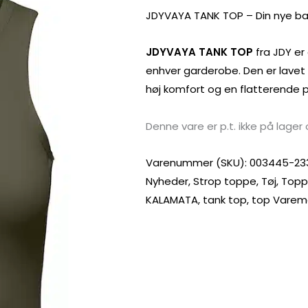
JDYVAYA TANK TOP – Din nye bas
JDYVAYA TANK TOP
fra JDY er 
enhver garderobe. Den er lavet
høj komfort og en flatterende 
Denne vare er p.t. ikke på lager 
Varenummer (SKU):
003445-23
Nyheder
,
Strop toppe
,
Tøj
,
Top
KALAMATA
,
tank top
,
top
Varem