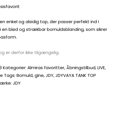
isfavorit
en enkel og alsidig top, der passer perfekt ind i
 i en blød og strækbar bomuldsblanding, som sikrer
pasform.
og er derfor ikke tilgængelig.
3
Kategorier:
Almiras favoritter
,
Åbningstilbud
,
LIVE
,
pe
Tags:
Bomuld
,
gine
,
JDY
,
JDYVAYA TANK TOP
ærke:
JDY