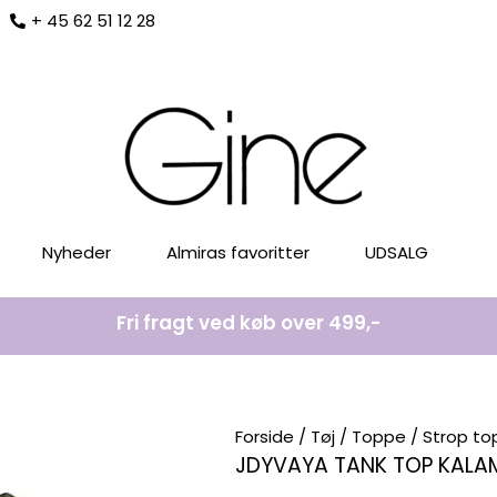
+ 45 62 51 12 28
Nyheder
Almiras favoritter
UDSALG
Fri fragt ved køb over 499,-
Forside
/
Tøj
/
Toppe
/
Strop to
JDYVAYA TANK TOP KAL