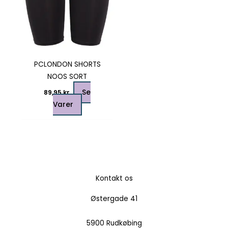
vælges
på
varesiden
PCLONDON SHORTS
NOOS SORT
Se
89,95
kr.
Varer
Kontakt os
Østergade 41
5900 Rudkøbing