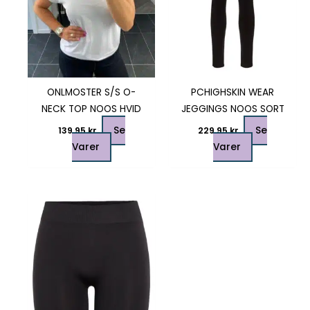
vælges
vælges
på
på
varesiden
varesiden
ONLMOSTER S/S O-
PCHIGHSKIN WEAR
NECK TOP NOOS HVID
JEGGINGS NOOS SORT
Se
Se
139,95
kr.
229,95
kr.
Varer
Varer
Dette
vare
har
flere
varianter.
Mulighederne
kan