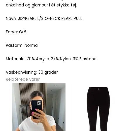
enkelhed og glamour i ét stykke tøj.
Navn: JDYPEARL L/S O-NECK PEARL PULL
Farve: Grå
Pasform: Normal
Materiale: 70% Acrylic, 27% Nylon, 3% Elastane
Vaskeanvisning: 30 grader
Relaterede varer
Dette
Dette
vare
vare
har
har
flere
flere
varianter.
varianter.
Mulighederne
Mulighedern
kan
kan