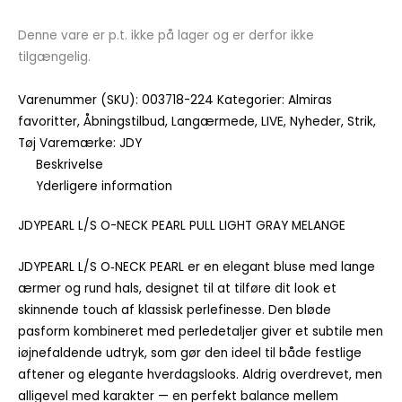
Denne vare er p.t. ikke på lager og er derfor ikke
tilgængelig.
Varenummer (SKU):
003718-224
Kategorier:
Almiras
favoritter
,
Åbningstilbud
,
Langærmede
,
LIVE
,
Nyheder
,
Strik
,
Tøj
Varemærke:
JDY
Beskrivelse
Yderligere information
JDYPEARL L/S O-NECK PEARL PULL LIGHT GRAY MELANGE
JDYPEARL L/S O‑NECK PEARL er en elegant bluse med lange
ærmer og rund hals, designet til at tilføre dit look et
skinnende touch af klassisk perlefinesse. Den bløde
pasform kombineret med perledetaljer giver et subtile men
iøjnefaldende udtryk, som gør den ideel til både festlige
aftener og elegante hverdagslooks. Aldrig overdrevet, men
alligevel med karakter — en perfekt balance mellem