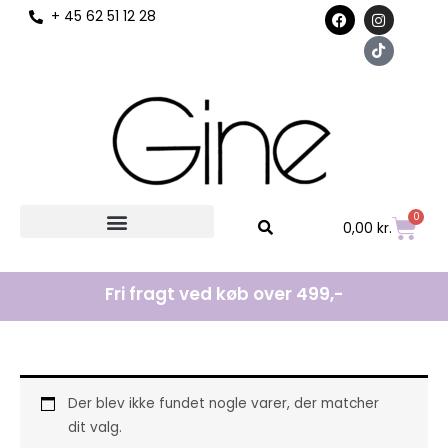
F
I
T
+ 45 62 51 12 28
til
a
n
i
c
s
k
indholdet
e
t
t
b
a
o
o
g
k
o
r
k
a
m
0
Kurv
0,00
kr.
Fri fragt ved køb over 499,-
Der blev ikke fundet nogle varer, der matcher
dit valg.