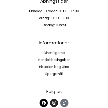
Åbningstider
Mandag - Fredag: 10.00 - 17.00
Lørdag: 10.00 - 13.00
Søndag: Lukket
Informationer
Gine-Pigerne
Handelsbetingelser
Historien bag Gine
Spørgsmål
Følg os
F
I
T
a
n
i