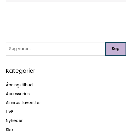
S
Søg
ø
g
e
Kategorier
f
Åbningstilbud
t
e
Accessories
r
Almiras favoritter
:
LIVE
Nyheder
Sko