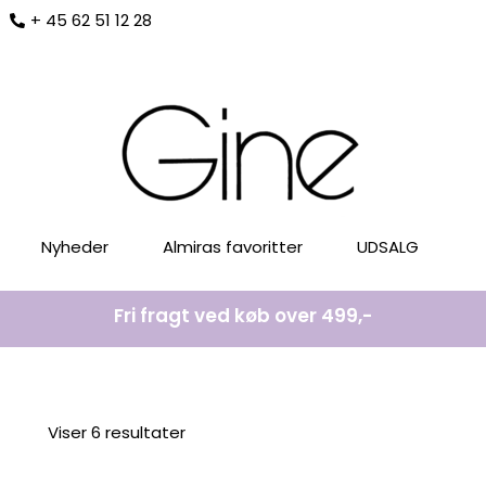
+ 45 62 51 12 28
Nyheder
Almiras favoritter
UDSALG
Fri fragt ved køb over 499,-
Sorteret
Sorteret
Viser 6 resultater
efter
efter
seneste
seneste