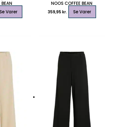
 BEAN
NOOS COFFEE BEAN
Se Varer
Se Varer
359,95
kr.
Dette
Dette
vare
vare
har
har
flere
flere
varianter.
varianter.
Mulighederne
Mulighederne
kan
kan
vælges
vælges
på
på
varesiden
varesiden