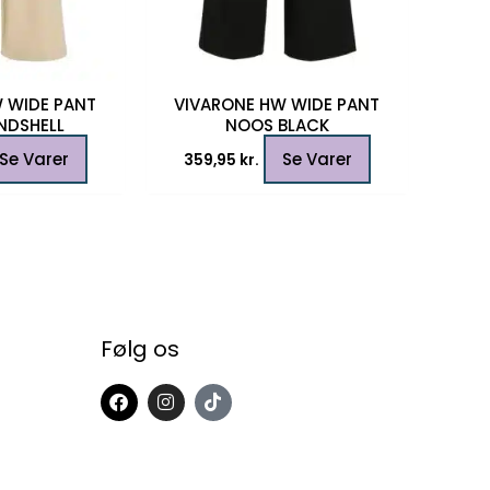
 WIDE PANT
VIVARONE HW WIDE PANT
NDSHELL
NOOS BLACK
Se Varer
Se Varer
359,95
kr.
Følg os
F
I
T
a
n
i
c
s
k
e
t
t
b
a
o
o
g
k