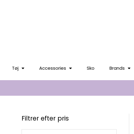
til
indholdet
Tøj
Accessories
Sko
Brands
Filtrer efter pris
M
H
S
i
ø
ø