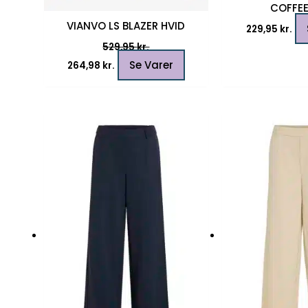
COFFEE
VIANVO LS BLAZER HVID
229,95
kr.
529,95
kr.
Se Varer
264,98
kr.
Dette
vare
har
flere
varianter.
Mulighederne
kan
vælges
på
varesiden