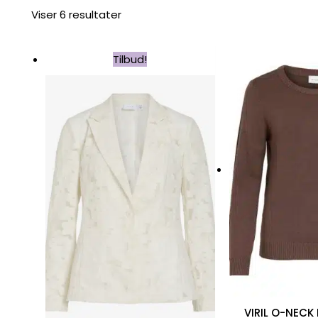
Viser 6 resultater
Dette
Tilbud!
vare
har
flere
varianter.
Mulighederne
kan
vælges
på
varesiden
VIRIL O-NECK 