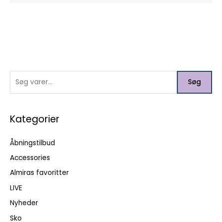
S
Søg
ø
g
e
Kategorier
f
Åbningstilbud
t
e
Accessories
r
Almiras favoritter
:
LIVE
Nyheder
Sko