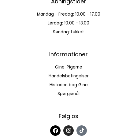
Åbningstider
Mandag - Fredag: 10.00 - 17.00
Lørdag: 10.00 - 13.00
Søndag: Lukket
Informationer
Gine-Pigerne
Handelsbetingelser
Historien bag Gine
Spørgsmål
Følg os
F
I
T
a
n
i