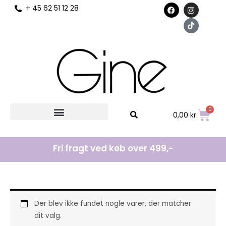
F
I
T
+ 45 62 51 12 28
til
a
n
i
c
s
k
indholdet
e
t
t
b
a
o
o
g
k
o
r
k
a
m
0
Kurv
0,00
kr.
Fri fragt ved køb over 499,-
Der blev ikke fundet nogle varer, der matcher
dit valg.