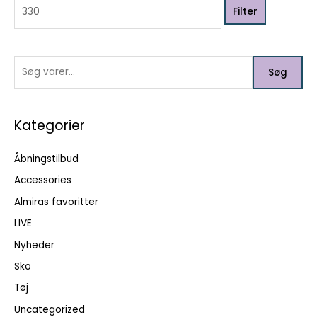
Filter
s
f
s
t
t
t
e
e
e
p
r
p
Søg
r
:
r
i
i
Kategorier
s
s
Åbningstilbud
Accessories
Almiras favoritter
LIVE
Nyheder
Sko
Tøj
Uncategorized