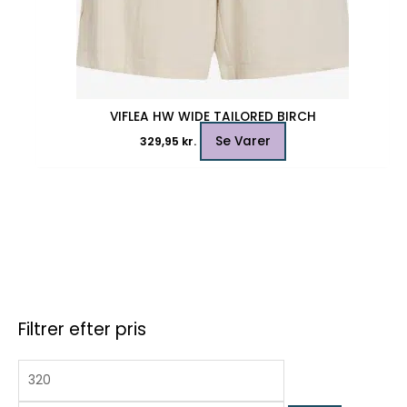
VIFLEA HW WIDE TAILORED BIRCH
Se Varer
329,95
kr.
Filtrer efter pris
M
S
H
i
ø
ø
n
g
j
d
e
e