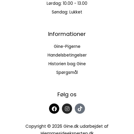
Lørdag: 10.00 - 13.00
Søndag: Lukket
Informationer
Gine-Pigerne
Handelsbetingelser
Historien bag Gine
Spørgsmål
Følg os
F
I
T
a
n
i
c
s
k
e
t
t
b
a
o
Copyright © 2026 Gine.dk udarbejdet af
o
g
k
Hjemmesideeksperten.dk